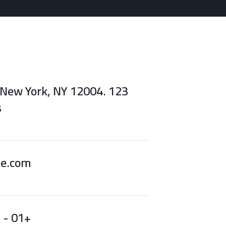
e, New York, NY 12004.
.
e.com
+01 - 123 456 78 90