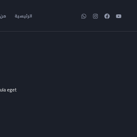
خطي
لى
الرئيسية
من 
لمحتوى
gula eget